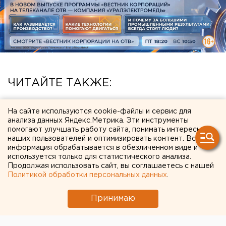
ЧИТАЙТЕ ТАКЖЕ:
Власти Екатеринбурга рассказали о борьбе с
На сайте используются cookie-файлы и сервис для
желтой водой
анализа данных Яндекс.Метрика. Эти инструменты
помогают улучшать работу сайта, понимать интересы
Чем опасны ракеты «Фламинго», которыми
наших пользователей и оптимизировать контент. Вся
Украина атаковала тыловые регионы РФ
информация обрабатывается в обезличенном виде и
используется только для статистического анализа.
Город в Свердловской области подтопило
Продолжая использовать сайт, вы соглашаетесь с нашей
несуществующее озеро
Политикой обработки персональных данных
.
Ракетную опасность объявили в
Принимаю
Свердловской области
Ракетная опасность угрожает Челябинской