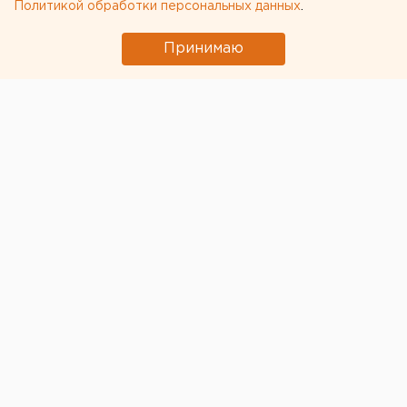
Политикой обработки персональных данных
.
Принимаю
© Алексей Колчин для ЕАН
В еще одном районе Челябинской области
зафиксировали вспышку птичьего гриппа — в
деревне Теренкуль Октябрьского муниципального
района,
сообщает
«Первый областной».
«В личных подсобных хозяйствах граждан деревни
Теренкуль выявлена больная птица. Работниками
ветстанции были взяты анализы и направлены в ФГБУ
„Челябинская межобластная ветеринарная