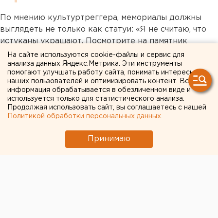
По мнению культуртреггера, мемориалы должны
выглядеть не только как статуи: «Я не считаю, что
истуканы украшают. Посмотрите на памятник
контрразведчику. При всей хорошей идее, которая
На сайте используются cookie-файлы и сервис для
лежит в его основе, он выглядит как участник игры
анализа данных Яндекс.Метрика. Эти инструменты
помогают улучшать работу сайта, понимать интересы
"Морская фигура, замри".
наших пользователей и оптимизировать контент. Вся
информация обрабатывается в обезличенном виде и
Хороший монумент — это "Черный тюльпан".
используется только для статистического анализа.
Продолжая использовать сайт, вы соглашаетесь с нашей
Начинающие скульпторы должны ходить к нему,
Политикой обработки персональных данных
.
чтобы считывать образность, пропорции и
мастерство модерирования», — добавил Глазырин.
Принимаю
Однако бороться с неудачными памятниками
эксперт не видит смысла: «Когда-нибудь место, где
все они стоят, например улицу Вайнера, будут
перестраивать. Тогда их и снесут. А пока пусть
стоят как дань эпохе».