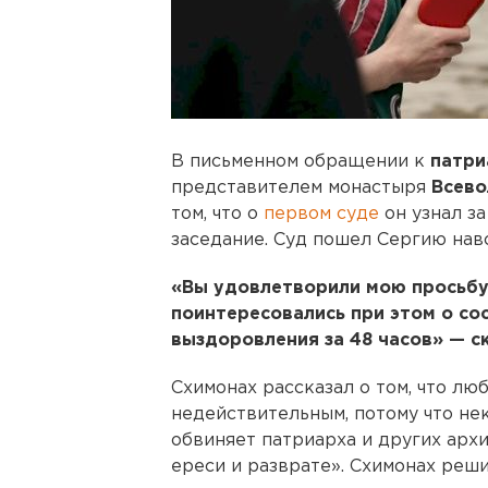
В письменном обращении к
патри
представителем монастыря
Всев
том, что о
первом суде
он узнал за
заседание. Суд пошел Сергию нав
«Вы удовлетворили мою просьбу,
поинтересовались при этом о со
выздоровления за 48 часов» — с
Схимонах рассказал о том, что лю
недействительным, потому что не
обвиняет патриарха и других ар
ереси и разврате». Схимонах реш