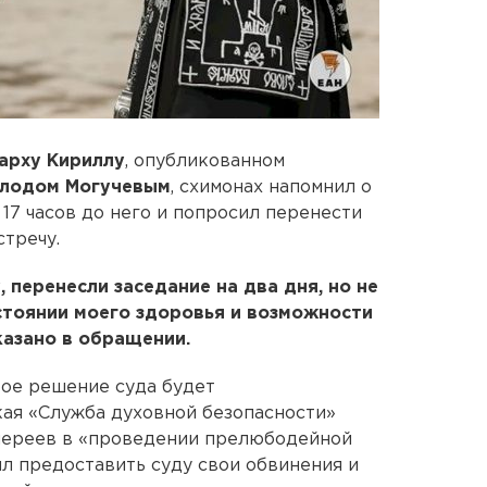
арху Кириллу
, опубликованном
олодом Могучевым
, схимонах напомнил о
 17 часов до него и попросил перенести
стречу.
 перенесли заседание на два дня, но не
стоянии моего здоровья и возможности
казано в обращении.
бое решение суда будет
кая «Служба духовной безопасности»
хиереев в «проведении прелюбодейной
ил предоставить суду свои обвинения и