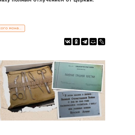
наху полным отлучением от Церкви.
Сергий и осада Среднеуральского монастыря