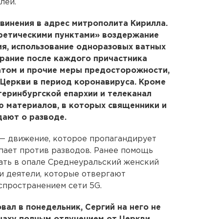
лей.
винения в адрес митрополита Кирилла.
еретическими пунктами» воздержание
ия, использование одноразовых ватных
ирание после каждого причастника
том и прочие меры предосторожности,
Церкви в период коронавируса. Кроме
атеринбургской епархии и телеканал
ю материалов, в которых священники и
ают о разводе.
 — движение, которое пропагандирует
упает против разводов. Ранее помощь
ть в опале Среднеуральский женский
и деятели, которые отвергают
спространением сети 5G.
вал в понедельник, Сергий на него не