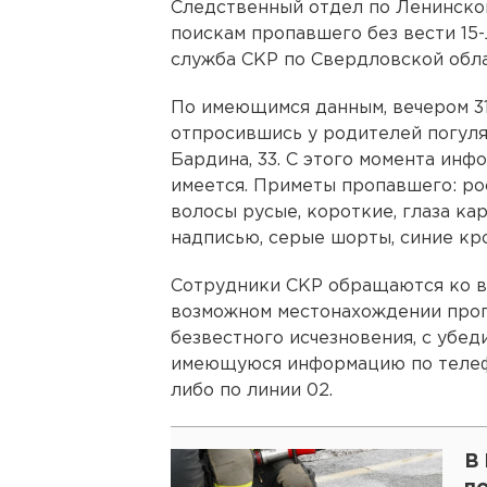
Следственный отдел по Ленинско
поискам пропавшего без вести 15
служба СКР по Свердловской обла
По имеющимся данным, вечером 31
отпросившись у родителей погулят
Бардина, 33. С этого момента инф
имеется. Приметы пропавшего: ро
волосы русые, короткие, глаза ка
надписью, серые шорты, синие кр
Сотрудники СКР обращаются ко вс
возможном местонахождении проп
безвестного исчезновения, с убе
имеющуюся информацию по телефона
либо по линии 02.
В 