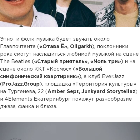
Этно- и фолк-музыка будет звучать около
Главпочтамта (
«Отава Ё», Oligarkh
), поклонники
рока смогут насладиться любимой музыкой на сцене
The Beatles (
«Старый приятель», «Nоль три»
) и на
сцене около ККТ «Космос» (
«Большой
симфонический квартирник»
), а клуб EverJazz
(
ProJazz.Group
), площадка «Территория культуры»
на Тургенева, 22 (
Amber Sept, Junkyard Storytellaz
)
и 4Elements Екатеринбург покажут разнообразие
джаза, фанка и блюза.