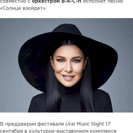
совместно с
оркестром B-A-C-H
исполнит песню
«Солнце взойдет».
В преддверии фестиваля Ural Music Night 17
сентября в культурно-выставочном комплексе