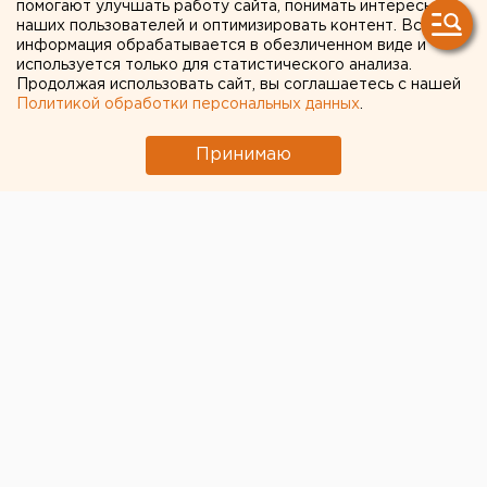
помогают улучшать работу сайта, понимать интересы
наших пользователей и оптимизировать контент. Вся
информация обрабатывается в обезличенном виде и
используется только для статистического анализа.
Продолжая использовать сайт, вы соглашаетесь с нашей
Политикой обработки персональных данных
.
Принимаю
ЧИТАЙТЕ ТАКЖЕ:
Стало известно о состоянии создателя дрона
«Упырь» Ткачука после покушения под
Екатеринбургом
Беспилотная опасность объявлена в
Челябинской области
В Екатеринбурге горит склад Wildberries
МИД призвал россиян готовиться к затяжной