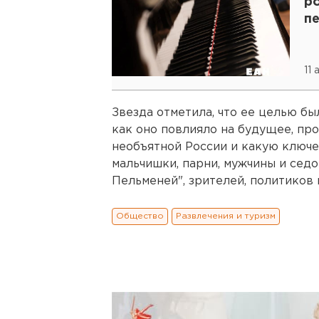
р
п
11
Звезда отметила, что ее целью бы
как оно повлияло на будущее, пр
необъятной России и какую ключе
мальчишки, парни, мужчины и сед
Пельменей", зрителей, политиков 
Общество
Развлечения и туризм