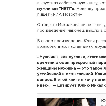
выпустила собственную книгу, ко
мужчинам "НЕТ!"».
Новинку проано
пишет «РИА Новости».
О том, что Михалкова пишет книгу
произведение, наконец, вышло в с
В своем произведении Юлия расск
возлюбленных, наставниках, друзь
«Мужчины, как пуговки, стягива
времени в один прекрасный нар
женщины мужчина — это такое яв
устойчивой и осмысленной. Каки
вопрос. В этой книге я хочу наг
идею», — цитирует Юлию Михалк
Ю