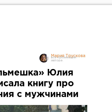
Мария Трускова
ельмешка» Юлия
исала книгу про
ния с мужчинами