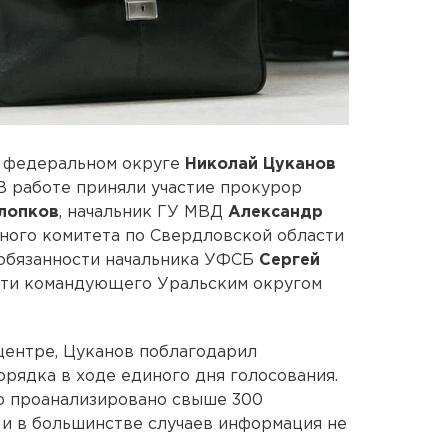
 федеральном округе
Николай Цуканов
В работе приняли участие прокурор
лопков
, начальник ГУ МВД
Александр
нного комитета по Свердловской области
обязанности начальника УФСБ
Сергей
сти командующего Уральским округом
центре, Цуканов поблагодарил
орядка в ходе единого дня голосования.
ло проанализировано свыше 300
и в большинстве случаев информация не