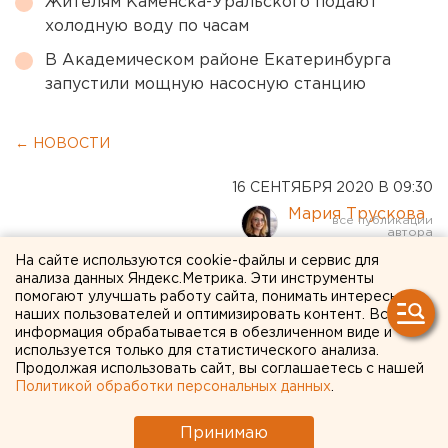
Жителям Каменска-Уральского подают
холодную воду по часам
В Академическом районе Екатеринбурга
запустили мощную насосную станцию
← НОВОСТИ
16 СЕНТЯБРЯ 2020 В 09:30
Мария Трускова
На сайте используются cookie-файлы и сервис для
Житель Зауралья
анализа данных Яндекс.Метрика. Эти инструменты
помогают улучшать работу сайта, понимать интересы
«заминировал» вокзал,
наших пользователей и оптимизировать контент. Вся
информация обрабатывается в обезличенном виде и
чтобы быстрей уехать
используется только для статистического анализа.
Продолжая использовать сайт, вы соглашаетесь с нашей
Политикой обработки персональных данных
.
Принимаю