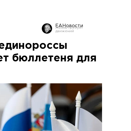
ЕАНовости
 единороссы
ет бюллетеня для