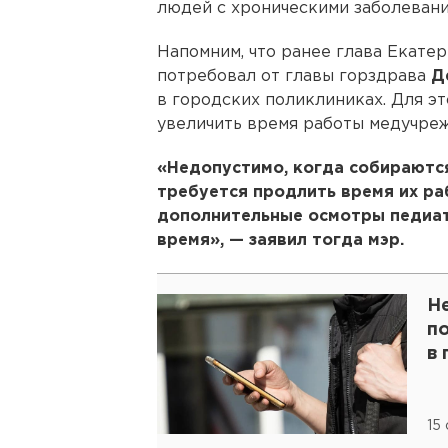
людей с хроническими заболевани
Напомним, что ранее глава Екате
потребовал от главы горздрава
Д
в городских поликлиниках. Для э
увеличить время работы медучре
«Недопустимо, когда собираются
требуется продлить время их ра
дополнительные осмотры педиат
время», — заявил тогда мэр.
Н
п
в
15