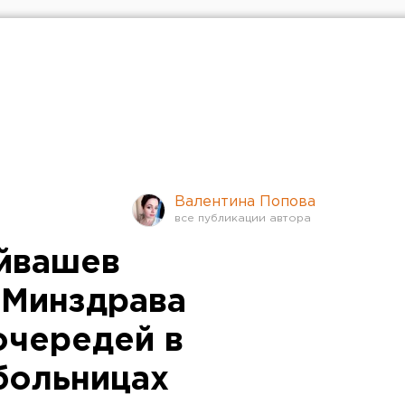
Валентина Попова
йвашев
 Минздрава
очередей в
больницах