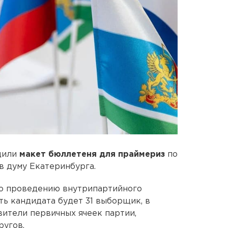
дили
макет бюллетеня для праймериз
по
в думу Екатеринбурга.
о проведению внутрипартийного
ть кандидата будет 31 выборщик, в
вители первичных ячеек партии,
ругов.