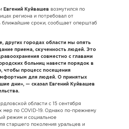
ти
Евгений Куйвашев
возмутился по
ицах региона и потребовал от
в ближайшие сроки, сообщает оперштаб
е, других городах области мы опять
ание приема, скученность людей. Это
дравоохранения совместно с главами
ородских больниц навести порядок в
го, чтобы процесс посещения
омфортным для людей. О принятых
ие дни», — сказал Евгений Куйвашев
ельства.
ердловской области с 15 сентября
 мер по COVID-19. Однако по-прежнему
ый режим и социальное
ля старшего поколения уральцев и