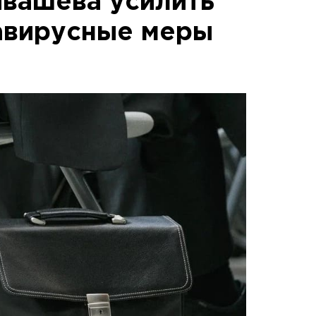
йвашева усилить
авирусные меры