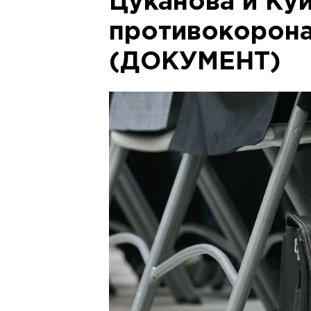
Цуканова и Ку
противокорон
(ДОКУМЕНТ)