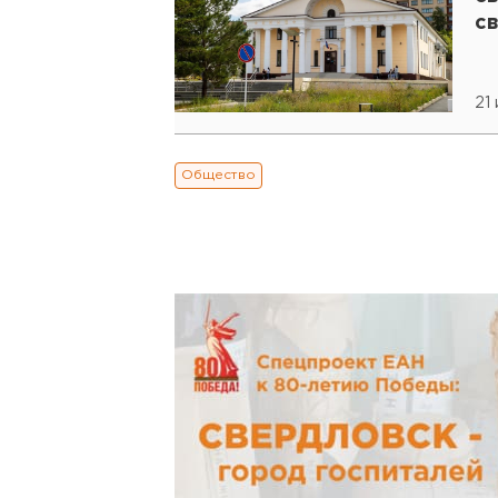
с
21
Общество