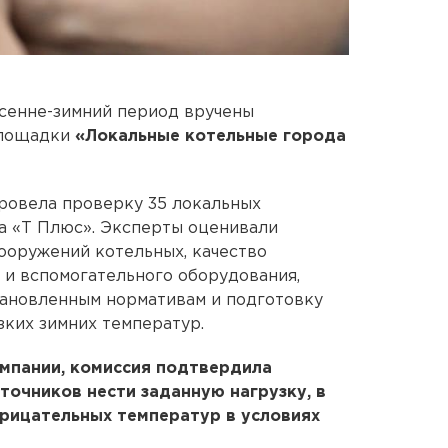
осенне-зимний период вручены
площадки
«Локальные котельные города
ровела проверку 35 локальных
а «Т Плюс». Эксперты оценивали
сооружений котельных, качество
и вспомогательного оборудования,
тановленным нормативам и подготовку
зких зимних температур.
омпании, комиссия подтвердила
точников нести заданную нагрузку, в
трицательных температур в условиях