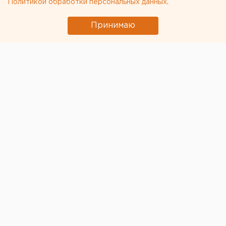
Политикой обработки персональных данных
.
Принимаю
© Permkrai.ru
У врио губернатора пермского края Дмитрия
Махонина подтвердилась коронавирусная инфекция,
сообщает пресс-служба главы региона.
Результаты тестирования губернатора стали
известны спустя сутки.
Ранее стало известно, что Махонин
ушел на
больничный
. До этого с симптомами ОРВИ был