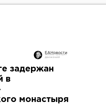
ЕАНовости
ге задержан
й в
»
ого монастыря