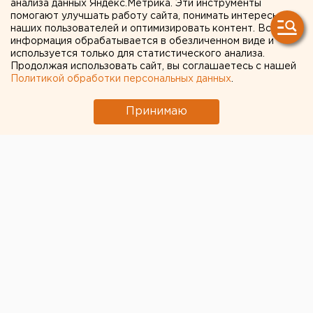
анализа данных Яндекс.Метрика. Эти инструменты
хранил в гараже»:
помогают улучшать работу сайта, понимать интересы
наших пользователей и оптимизировать контент. Вся
материалы уголовного
информация обрабатывается в обезличенном виде и
используется только для статистического анализа.
дела «уктусского стрелка»
Продолжая использовать сайт, вы соглашаетесь с нашей
(ДОКУМЕНТЫ)
Политикой обработки персональных данных
.
Принимаю