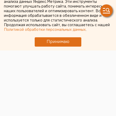
анализа данных Яндекс.Метрика. Эти инструменты
помогают улучшать работу сайта, понимать интересы
← НОВОСТИ
наших пользователей и оптимизировать контент. Вся
информация обрабатывается в обезличенном виде и
используется только для статистического анализа.
22 СЕНТЯБРЯ 2020 В 09:27
Продолжая использовать сайт, вы соглашаетесь с нашей
Мария Трускова
Политикой обработки персональных данных
.
Принимаю
В Кургане сотрудницу
почты уличили в хищении
пенсий