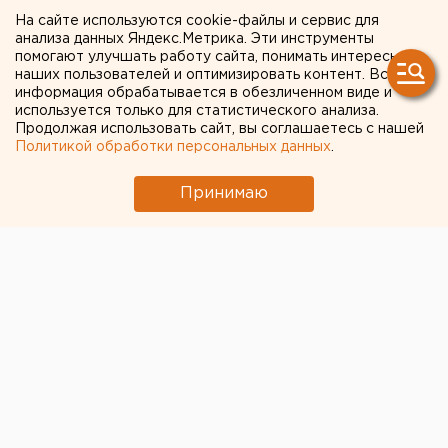
рост заболеваемости ОРВИ
На сайте используются cookie-файлы и сервис для
анализа данных Яндекс.Метрика. Эти инструменты
помогают улучшать работу сайта, понимать интересы
наших пользователей и оптимизировать контент. Вся
информация обрабатывается в обезличенном виде и
используется только для статистического анализа.
Продолжая использовать сайт, вы соглашаетесь с нашей
Политикой обработки персональных данных
.
Принимаю
© Фото из открытых источников
В России за последнюю неделю зафиксировано
превышение порогов заболеваемости ОРВИ
,
особенно среди детей от 7 до 14 лет, сообщает