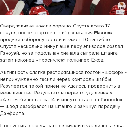
Свердловчане начали хорошо. Спустя всего 17
секунд после стартового вбрасывания
Макеев
продавил оборону гостей и зажег 1:0 на табло.
Спустя несколько минут еще пару эпизодов создал
Гэноуэй, но за подольчан сначала сыграла штанга,
затем наконец «проснулся» голкипер Ежов.
Активность слегка растерявшихся гостей «шоферы»
непринужденно гасили через контроль шайбы.
Разумеется, такой прием не удалось провернуть в
меньшинстве. Результатом первого удаления у
«Автомобилиста» на 14-й минуте стал гол
Теденбю
— швед разобрался на штанге и замкнул передачу
Дэнфорта.
Пропустив, хозяева занервничали и удалились едва