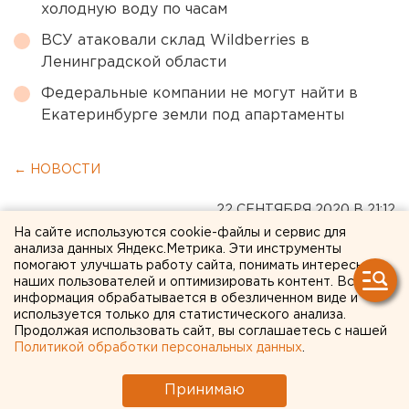
холодную воду по часам
ВСУ атаковали склад Wildberries в
Ленинградской области
Федеральные компании не могут найти в
Екатеринбурге земли под апартаменты
← НОВОСТИ
22 СЕНТЯБРЯ 2020 В 21:12
Сергей Беляев
На сайте используются cookie-файлы и сервис для
анализа данных Яндекс.Метрика. Эти инструменты
помогают улучшать работу сайта, понимать интересы
наших пользователей и оптимизировать контент. Вся
Власти Свердловской
информация обрабатывается в обезличенном виде и
используется только для статистического анализа.
области сократили
Продолжая использовать сайт, вы соглашаетесь с нашей
расходы на туркластер
Политикой обработки персональных данных
.
«Гора Белая»
Принимаю