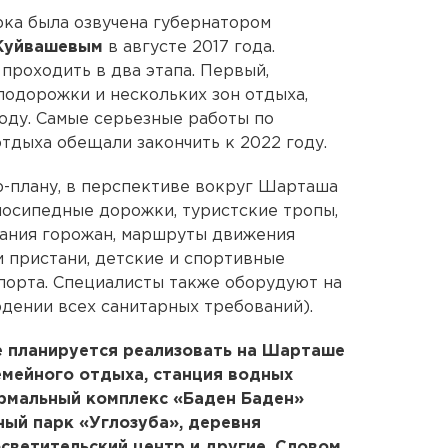
ка была озвучена губернатором
 Куйвашевым
в августе 2017 года.
проходить в два этапа. Первый,
одорожки и нескольких зон отдыха,
оду. Самые серьезные работы по
тдыха обещали закончить к 2022 году.
р-плану, в перспективе вокруг Шарташа
лосипедные дорожки, туристские тропы,
тания горожан, маршруты движения
и пристани, детские и спортивные
порта. Специалисты также оборудуют на
юдении всех санитарных требований).
 планируется реализовать на Шарташе
семейного отдыха, станция водных
ермальный комплекс «Баден Баден»
ный парк «Углозуба», деревня
светительский центр и другие. Словом,