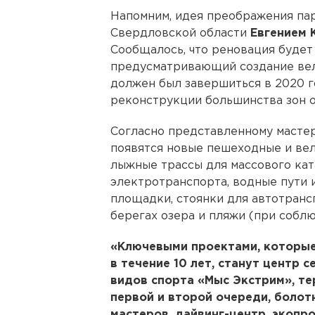
Напомним, идея преображения пар
Свердловской области
Евгением
Сообщалось, что реновация будет 
предусматривающий создание вел
должен был завершиться в 2020 г
реконструкции большинства зон о
Согласно представленному масте
появятся новые пешеходные и ве
лыжные трассы для массового ка
электротранспорта, водные пути 
площадки, стоянки для автотранс
берегах озера и пляжи (при собл
«Ключевыми проектами, которые
в течение 10 лет, станут центр 
видов спорта «Мыс Экстрим», т
первой и второй очереди, болот
мастеров, дайвинг-центр, экопро