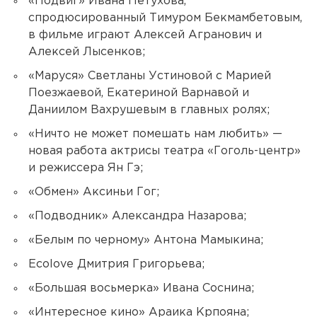
«Подвиг» Ивана Петухова,
спродюсированный Тимуром Бекмамбетовым,
в фильме играют Алексей Агранович и
Алексей Лысенков;
«Маруся» Светланы Устиновой с Марией
Поезжаевой, Екатериной Варнавой и
Даниилом Вахрушевым в главных ролях;
«Ничто не может помешать нам любить» —
новая работа актрисы театра «Гоголь-центр»
и режиссера Ян Гэ;
«Обмен» Аксиньи Гог;
«Подводник» Александра Назарова;
«Белым по черному» Антона Мамыкина;
Ecolove Дмитрия Григорьева;
«Большая восьмерка» Ивана Соснина;
«Интересное кино» Араика Крпояна;