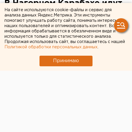
В Нагорном Карабахе идут
На сайте используются cookie-файлы и сервис для
ожесточенные бои между
анализа данных Яндекс.Метрика. Эти инструменты
помогают улучшать работу сайта, понимать интересы
военными силами Армении
наших пользователей и оптимизировать контент. Вся
и Азербайджана
информация обрабатывается в обезличенном виде и
используется только для статистического анализа.
Продолжая использовать сайт, вы соглашаетесь с нашей
Политикой обработки персональных данных
.
Принимаю