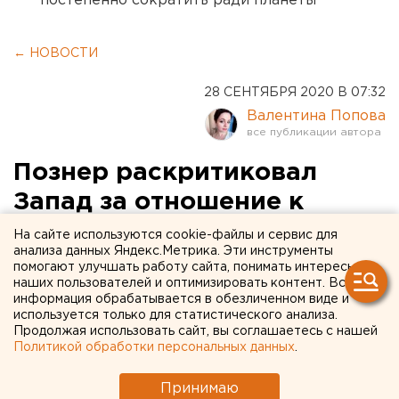
постепенно сократить ради планеты
← НОВОСТИ
28 СЕНТЯБРЯ 2020 В 07:32
Валентина Попова
Познер раскритиковал
Запад за отношение к
российской вакцине против
На сайте используются cookie-файлы и сервис для
анализа данных Яндекс.Метрика. Эти инструменты
коронавируса
помогают улучшать работу сайта, понимать интересы
наших пользователей и оптимизировать контент. Вся
информация обрабатывается в обезличенном виде и
используется только для статистического анализа.
Продолжая использовать сайт, вы соглашаетесь с нашей
Политикой обработки персональных данных
.
Принимаю