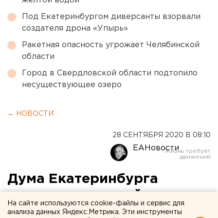
желтой водой
Под Екатеринбургом диверсанты взорвали
создателя дрона «Упырь»
Ракетная опасность угрожает Челябинской
области
Город в Свердловской области подтопило
несуществующее озеро
← НОВОСТИ
28 СЕНТЯБРЯ 2020 В 08:10
ЕАНовости
Дума Екатеринбурга
заслушает первый
На сайте используются cookie-файлы и сервис для
бюджетный отчет мэрии
анализа данных Яндекс.Метрика. Эти инструменты