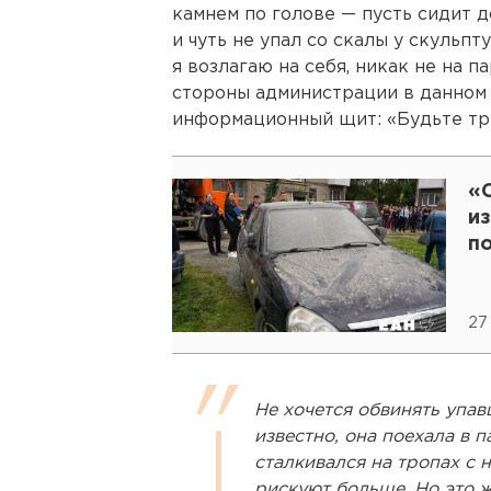
камнем по голове — пусть сидит 
и чуть не упал со скалы у скульпт
я возлагаю на себя, никак не на п
стороны администрации в данном с
информационный щит: «Будьте тре
«
и
п
27
Не хочется обвинять упав
известно, она поехала в 
сталкивался на тропах с 
рискуют больше. Но это ж