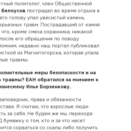
стный политолог, член Общественной
 Белоусов
пострадал во время отдыха в
го голову упал увесистый камень,
серьезных травм. Пострадавший от камня
что, кроме смеха охранника, никакой
после его обращения по поводу
помним, недавно наш портал публиковал
исткой из Магнитогорска, которая упала
лые травмы.
олнительные меры безопасности и на
а травмы? ЕАН обратился за мнением к
изнесмену Илье Борзенкову.
заповедник, права и обязанности
ставе. Я считаю, что взрослые люди
ь за себя. Не будем же мы, переходя
 бумажку о том, кто и за что несет
ится сорваться со скалы либо получить