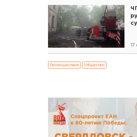
ЧП
р
с
17
Происшествия
Общество