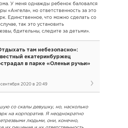
дома. У меня однажды ребенок баловался
уры «Ангела», но ответственность за это
арк. Единственное, что можно сделать со
лучае, так это установить
звы, бдительны, следите за детьми».
Отдыхать там небезопасно»:
звестный екатеринбуржец
острадал в парке «Оленьи ручьи»
 сентября 2020 в 20:49
шую со скалы девушку, но, насколько
парк на корпоратив. Я неоднократно
нетрезвыми людьми, они, конечно,
е их решение и их ответственность.