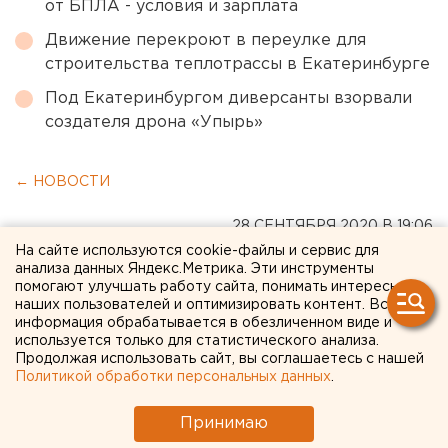
от БПЛА - условия и зарплата
Движение перекроют в переулке для
строительства теплотрассы в Екатеринбурге
Под Екатеринбургом диверсанты взорвали
создателя дрона «Упырь»
← НОВОСТИ
28 СЕНТЯБРЯ 2020 В 19:06
Сергей Беляев
На сайте используются cookie-файлы и сервис для
анализа данных Яндекс.Метрика. Эти инструменты
помогают улучшать работу сайта, понимать интересы
наших пользователей и оптимизировать контент. Вся
Почти 600 свердловским
информация обрабатывается в обезличенном виде и
используется только для статистического анализа.
туристам грозит штраф за
Продолжая использовать сайт, вы соглашаетесь с нашей
сокрытие COVID-статуса
Политикой обработки персональных данных
.
Принимаю