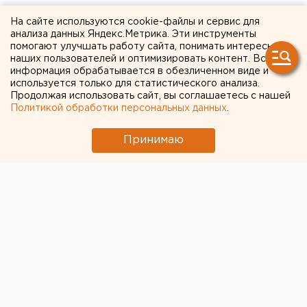
МИД призвал россиян готовиться к затяжной
На сайте используются cookie-файлы и сервис для
войне
анализа данных Яндекс.Метрика. Эти инструменты
помогают улучшать работу сайта, понимать интересы
Сгоревший квартал в центре Оренбурга
наших пользователей и оптимизировать контент. Вся
информация обрабатывается в обезличенном виде и
застроят
используется только для статистического анализа.
Продолжая использовать сайт, вы соглашаетесь с нашей
Холодную воду возвращают жителям
Политикой обработки персональных данных
.
Екатеринбурга
Принимаю
← НОВОСТИ
1 ОКТЯБРЯ 2020 В 10:47
Валентина Попова
В Пермском крае у
колумбайнера отобрали
земельный участок