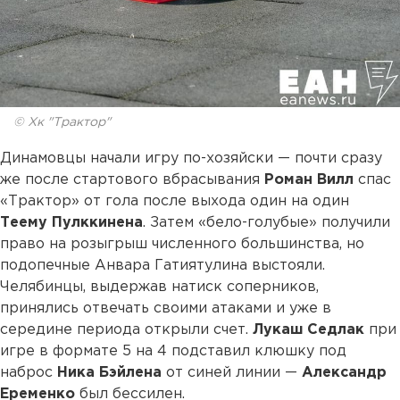
© Хк "Трактор"
Динамовцы начали игру по-хозяйски — почти сразу
же после стартового вбрасывания
Роман Вилл
спас
«Трактор» от гола после выхода один на один
Теему Пулккинена
. Затем «бело-голубые» получили
право на розыгрыш численного большинства, но
подопечные Анвара Гатиятулина выстояли.
Челябинцы, выдержав натиск соперников,
принялись отвечать своими атаками и уже в
середине периода открыли счет.
Лукаш Седлак
при
игре в формате 5 на 4 подставил клюшку под
наброс
Ника Бэйлена
от синей линии —
Александр
Еременко
был бессилен.