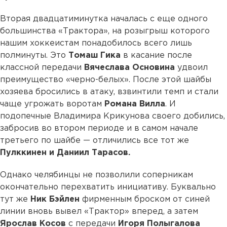
Вторая двадцатиминутка началась с еще одного
большинства «Трактора», на розыгрыш которого
нашим хоккеистам понадобилось всего лишь
полминуты. Это
Томаш Гика
в касание после
классной передачи
Вячеслава Основина
удвоил
преимущество «черно-белых». После этой шайбы
хозяева бросились в атаку, взвинтили темп и стали
чаще угрожать воротам
Романа Вилла
. И
подопечные Владимира Крикунова своего добились,
забросив во втором периоде и в самом начале
третьего по шайбе — отличились все тот же
Пулккинен и Даниил Тарасов.
Однако челябинцы не позволили соперникам
окончательно перехватить инициативу. Буквально
тут же
Ник Бэйлен
фирменным броском от синей
линии вновь вывел «Трактор» вперед, а затем
Ярослав Косов
с передачи
Игоря Полыгалова