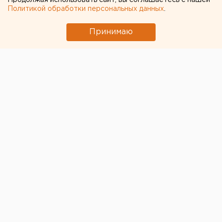
Продолжая использовать сайт, вы соглашаетесь с нашей
Политикой обработки персональных данных
.
Принимаю
За минувшие сутки в Югре был зарегистрирован 21
факт мошенничества и краж денег с банковских
карт, совершенных дистанционным способом.
В
результате жители региона лишились более чем 2
млн 800 тыс. рублей.
Наибольшее количество
случаев зарегистрировано в Сургуте и в Сургутском