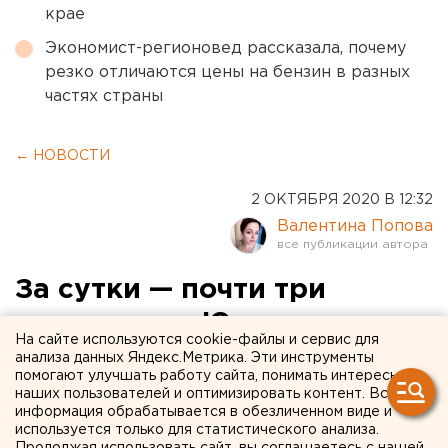
крае
Экономист-регионовед рассказала, почему
резко отличаются цены на бензин в разных
частях страны
← НОВОСТИ
2 ОКТЯБРЯ 2020 В 12:32
Валентина Попова
За сутки — почти три
миллиона: в Югре
На сайте используются cookie-файлы и сервис для
активизировались
анализа данных Яндекс.Метрика. Эти инструменты
помогают улучшать работу сайта, понимать интересы
телефонные мошенники
наших пользователей и оптимизировать контент. Вся
информация обрабатывается в обезличенном виде и
используется только для статистического анализа.