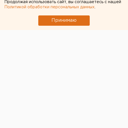
Продолжая использовать сайт, вы соглашаетесь с нашей
Политикой обработки персональных данных
.
Принимаю
© Pixabay.com
Губернатор Челябинской области Алексей Текслер
направил более 42 млн рублей на приобретение 14
единиц спецтехники для сбора и вывоза отходов в
Горном кластере.
«Перечень транспортных средств определен с