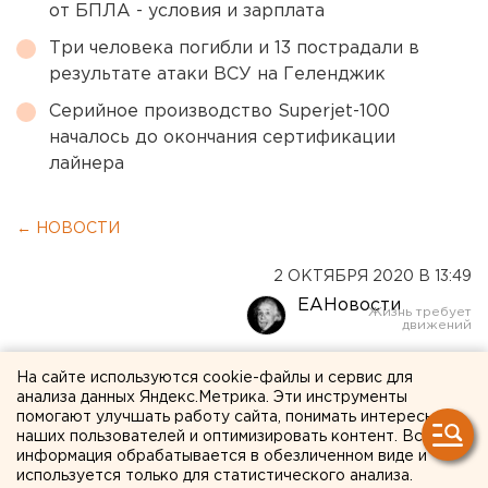
от БПЛА - условия и зарплата
Три человека погибли и 13 пострадали в
результате атаки ВСУ на Геленджик
Серийное производство Superjet-100
началось до окончания сертификации
лайнера
← НОВОСТИ
2 ОКТЯБРЯ 2020 В 13:49
ЕАНовости
В Челябинской области
На сайте используются cookie-файлы и сервис для
анализа данных Яндекс.Метрика. Эти инструменты
закупят мусоровозы
помогают улучшать работу сайта, понимать интересы
наших пользователей и оптимизировать контент. Вся
информация обрабатывается в обезличенном виде и
используется только для статистического анализа.