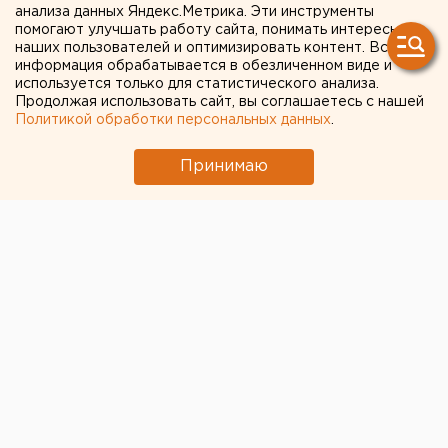
анализа данных Яндекс.Метрика. Эти инструменты
на Среднем Урале
помогают улучшать работу сайта, понимать интересы
наших пользователей и оптимизировать контент. Вся
информация обрабатывается в обезличенном виде и
используется только для статистического анализа.
Продолжая использовать сайт, вы соглашаетесь с нашей
Политикой обработки персональных данных
.
Принимаю
© ЕАН
За последние сутки в России выявлено 10 499 новых
случаев коронавируса в 85 регионах. Последний раз