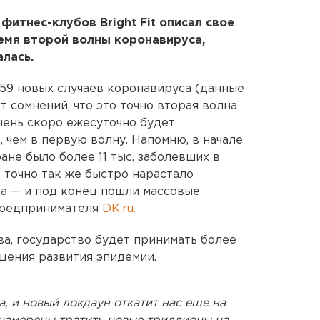
фитнес-клубов Bright Fit описал свое
емя второй волны коронавируса,
алась.
 859 новых случаев коронавируса (данные
т сомнений, что это точно вторая волна
чень скоро ежесуточно будет
 чем в первую волну. Напомню, в начале
ане было более 11 тыс. заболевших в
к точно так же быстро нарастало
та — и под конец пошли массовые
 предпринимателя
DK.ru.
ва, государство будет принимать более
ения развития эпидемии.
, и новый локдаун откатит нас еще на