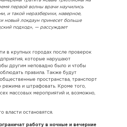
е намерены тратить новые триллионы на
ремя первой волны врачи научились
и, и такой неразберихи, наверное,
ки новый локдаун принесет больше
дский подход», — рассуждает
сти в крупных городах после проверок
едприятия, которые нарушают
обы другим неповадно было и чтобы
соблюдать правила. Также будут
 общественные пространства, транспорт
 режима и штрафовать. Кроме того,
сех массовых мероприятий и, возможно,
то власти остановятся.
 ограничат работу в ночные и вечерние