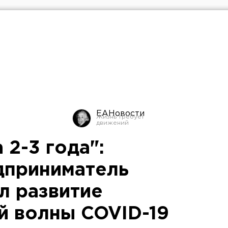
ЕАНовости
 2-3 года":
дприниматель
л развитие
й волны COVID-19