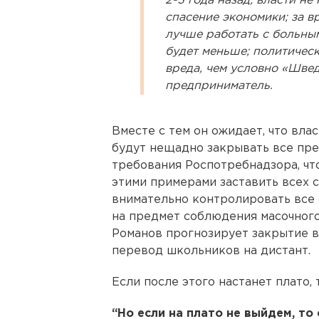
2-3 года назад; власти н
спасение экономики; за в
лучше работать с больным
будет меньше; политичес
вреда, чем условно «Шве
предприниматель.
Вместе с тем он ожидает, что вла
будут нещадно закрывать все пр
требования Роспотребнадзора, чт
этими примерами заставить всех 
внимательно контролировать все
на предмет соблюдения масочного
Романов прогнозирует закрытие в
перевод школьников на дистант.
Если после этого настанет плато, 
“Но если на плато не выйдем, то