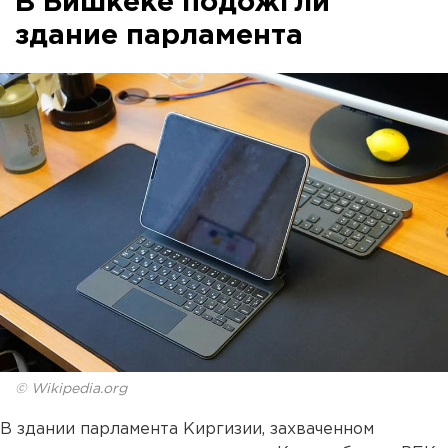
В Бишкеке подожгли
здание парламента
© Wikipedia.org
В здании парламента Киргизии, захваченном