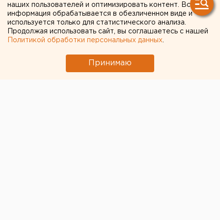
наших пользователей и оптимизировать контент. Вся
информация обрабатывается в обезличенном виде и
используется только для статистического анализа.
Продолжая использовать сайт, вы соглашаетесь с нашей
Политикой обработки персональных данных
.
Принимаю
© Pixabay.com
В Тавдинском городском округе сегодня объявлен
траур по пяти погибшим при пожаре, сообщил глава
муниципалитета
Виктор Лачимов
.