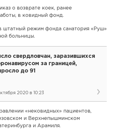
каз о возврате коек, ранее
аботы, в ковидный фонд.
 в штатный режим фонда санатория «Руш»
ной больницы.
исло свердловчан, заразившихся
ронавирусом за границей,
ыросло до 91
октября 2020 в 10:23
правлении «нековидных» пациентов,
езовском и Верхнепышминском
атеринбурга и Арамиля.