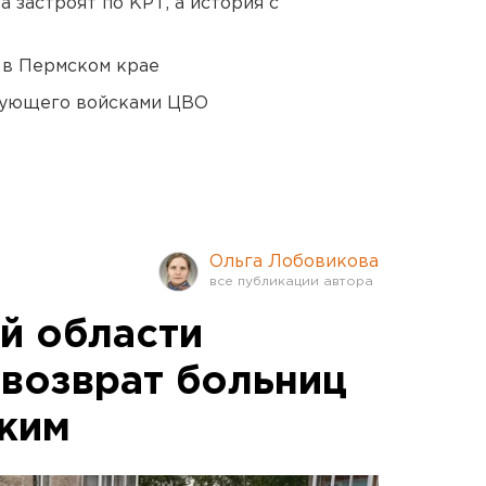
 застроят по КРТ, а история с
 в Пермском крае
дующего войсками ЦВО
Ольга Лобовикова
й области
возврат больниц
жим