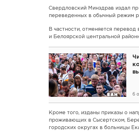
Свердловский Минздрав издал при
переведенных в обычный режим р
В частности, отменяется перевод
и Белоярской центральной район
Ч
ко
в
6 
Кроме того, изданы приказы о на
проживающих в Сысертском, Бер
городских округах в больницы Ек