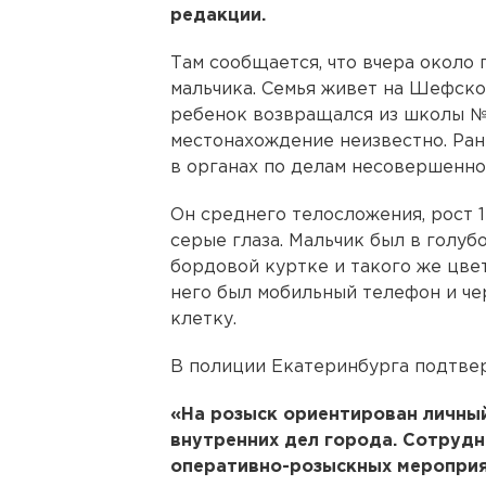
редакции.
Там сообщается, что вчера около
мальчика. Семья живет на Шефской
ребенок возвращался из школы № 1
местонахождение неизвестно. Рань
в органах по делам несовершенно
Он среднего телосложения, рост 1
серые глаза. Мальчик был в голуб
бордовой куртке и такого же цвет
него был мобильный телефон и ч
клетку.
В полиции Екатеринбурга подтве
«На розыск ориентирован личны
внутренних дел города. Сотруд
оперативно-розыскных мероприя