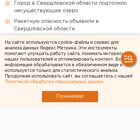
Город в Свердловской области подтопило
несуществующее озеро
Ракетную опасность объявили в
Свердловской области
МИД призвал россиян готовиться к затяжной
На сайте используются cookie-файлы и сервис для
войне
анализа данных Яндекс.Метрика. Эти инструменты
помогают улучшать работу сайта, понимать интересы
Численность человечества предложили
наших пользователей и оптимизировать контент. Вся
постепенно сократить ради планеты
информация обрабатывается в обезличенном виде и
используется только для статистического анализа.
Под Екатеринбургом диверсанты взорвали
Продолжая использовать сайт, вы соглашаетесь с нашей
Политикой обработки персональных данных
.
создателя дрона «Упырь»
Принимаю
← НОВОСТИ
7 ОКТЯБРЯ 2020 В 12:36
Григорий Лейба