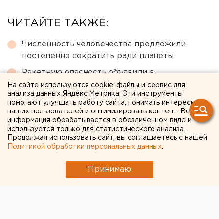
ЧИТАЙТЕ ТАКЖЕ:
Численность человечества предложили
постепенно сократить ради планеты
Ракетную опасность объявили в
Свердловской области
На сайте используются cookie-файлы и сервис для
анализа данных Яндекс.Метрика. Эти инструменты
Город в Свердловской области подтопило
помогают улучшать работу сайта, понимать интересы
наших пользователей и оптимизировать контент. Вся
несуществующее озеро
информация обрабатывается в обезличенном виде и
Чем опасны ракеты «Фламинго», которыми
используется только для статистического анализа.
Продолжая использовать сайт, вы соглашаетесь с нашей
Украина атаковала тыловые регионы РФ
Политикой обработки персональных данных
.
Челябинцев предупредили о возможном
Принимаю
выходе из берегов реки Миасс
← НОВОСТИ