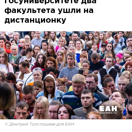
госуниверситете два
факультета ушли на
дистанционку
© Дмитрий Толстошеев для ЕАН