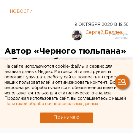
← НОВОСТИ
9 ОКТЯБРЯ 2020 В 19:36
Сергей Беляев
Автор «Черного тюльпана»
в Екатеринбурге установит
На сайте используются cookie-файлы и сервис для
новый горельеф на
анализа данных Яндекс.Метрика. Эти инструменты
помогают улучшать работу сайта, понимать интересы
Плотинке
наших пользователей и оптимизировать контент. Вся
информация обрабатывается в обезличенном виде и
используется только для статистического анализа.
Продолжая использовать сайт, вы соглашаетесь с нашей
Политикой обработки персональных данных
.
Принимаю