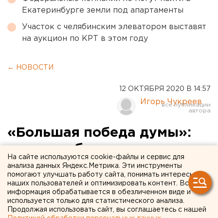
Екатеринбурге земли под апартаменты
Участок с челябинским элеватором выставят
на аукцион по КРТ в этом году
← НОВОСТИ
12 ОКТЯБРЯ 2020 В 14:57
Игорь Чукреев
«Большая победа думы»:
екатеринбургские
На сайте используются cookie-файлы и сервис для
депутаты получили доступ
анализа данных Яндекс.Метрика. Эти инструменты
помогают улучшать работу сайта, понимать интересы
к деньгам мэрии
наших пользователей и оптимизировать контент. Вся
информация обрабатывается в обезличенном виде и
используется только для статистического анализа.
Продолжая использовать сайт, вы соглашаетесь с нашей