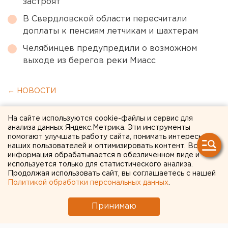
застроят
В Свердловской области пересчитали
доплаты к пенсиям летчикам и шахтерам
Челябинцев предупредили о возможном
выходе из берегов реки Миасс
← НОВОСТИ
13 ОКТЯБРЯ 2020 В 19:43
На сайте используются cookie-файлы и сервис для
Сергей Беляев
анализа данных Яндекс.Метрика. Эти инструменты
помогают улучшать работу сайта, понимать интересы
наших пользователей и оптимизировать контент. Вся
информация обрабатывается в обезличенном виде и
К демаршу против мэрии
используется только для статистического анализа.
Екатеринбурга
Продолжая использовать сайт, вы соглашаетесь с нашей
Политикой обработки персональных данных
.
присоединился
Принимаю
свердловский Союз
архитекторов