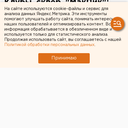
Клубы, сквер, "МакПик":
На сайте используются cookie-файлы и сервис для
ЛГБТ-сообщество
анализа данных Яндекс.Метрика. Эти инструменты
помогают улучшать работу сайта, понимать интересы
Екатеринбурга раскрыло
наших пользователей и оптимизировать контент. Вся
свои заветные места
информация обрабатывается в обезличенном виде и
используется только для статистического анализа.
Продолжая использовать сайт, вы соглашаетесь с нашей
Политикой обработки персональных данных
.
Принимаю