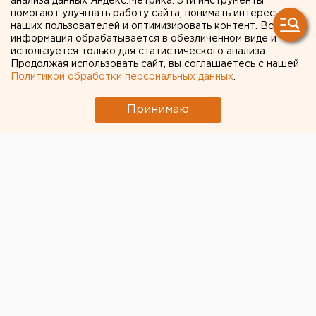
анализа данных Яндекс.Метрика. Эти инструменты
помогают улучшать работу сайта, понимать интересы
наших пользователей и оптимизировать контент. Вся
информация обрабатывается в обезличенном виде и
используется только для статистического анализа.
Продолжая использовать сайт, вы соглашаетесь с нашей
Политикой обработки персональных данных
.
Принимаю
Известный челябинский блогер и предприниматель
31-летний Павел Федоров, известный как Пашка
Видик, скончался сегодня, 14 октября, в 8:20 утра. Об
этом в соцсетях сообщили его родные.