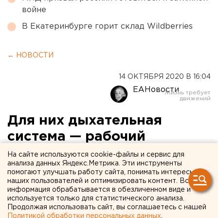
войне
В Екатеринбурге горит склад Wildberries
← НОВОСТИ
14 ОКТЯБРЯ 2020 В 16:04
ЕАНовости
Для них дыхательная
система — рабочий
инструмент: в
На сайте используются cookie-файлы и сервис для
анализа данных Яндекс.Метрика. Эти инструменты
Екатеринбурге на "КАМЕР-
помогают улучшать работу сайта, понимать интересы
наших пользователей и оптимизировать контент. Вся
fest" не будет хористов
информация обрабатывается в обезличенном виде и
используется только для статистического анализа.
Продолжая использовать сайт, вы соглашаетесь с нашей
Политикой обработки персональных данных
.