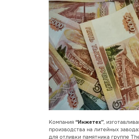
Компания
“Инжетех”
, изготавлив
производства на литейных заводах
для отливки памятника группе The