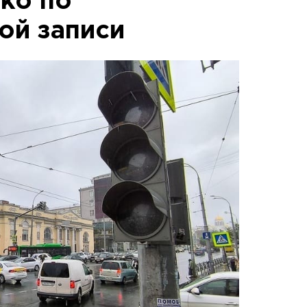
ько по
ой записи