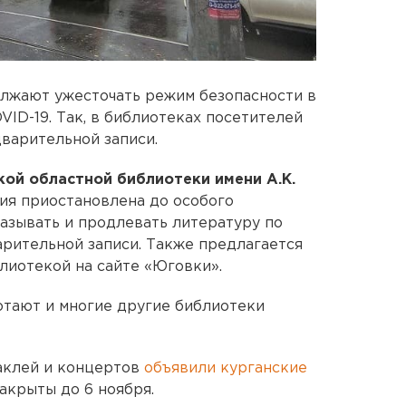
лжают ужесточать режим безопасности в
VID-19. Так, в библиотеках посетителей
варительной записи.
кой областной библиотеки имени А.К.
ния приостановлена до особого
казывать и продлевать литературу по
арительной записи. Также предлагается
лиотекой на сайте «Юговки».
отают и многие другие библиотеки
таклей и концертов
объявили курганские
закрыты до 6 ноября.