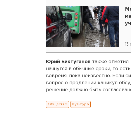
М
м
у
13
Юрий Биктуганов
также отметил,
начнутся в обычные сроки, то есть
вовремя, пока неизвестно. Если с
вопрос о продлении каникул обсу
решение должно быть согласован
Общество
Культура