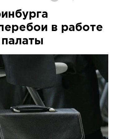
ринбурга
перебои в работе
 палаты