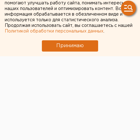
выясняют отношения в
помогают улучшать работу сайта, понимать интересы
наших пользователей и оптимизировать контент. Вся
суде
информация обрабатывается в обезличенном виде и
используется только для статистического анализа.
Продолжая использовать сайт, вы соглашаетесь с нашей
Политикой обработки персональных данных
.
Принимаю
Директор Центра развития туризма Свердловской
области
Эльмира Туканова
подала на директора