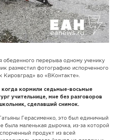
я обеденного перерыва одному ученику
чик разместил фотографию испорченного
к Кировград» во «ВКонтакте».
, когда кормили седьмые-восьмые
ург учительнице, мне без разговоров
школьник, сделавший снимок.
 Татьяны Герасименко, это был единичный
ке была маленькая дырочка, из-за которой
испорченный продукт из всей