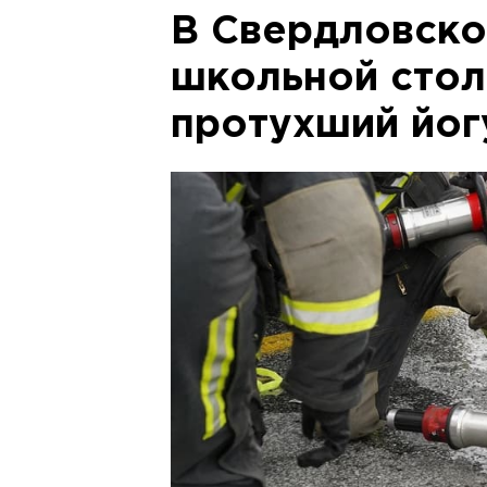
В Свердловско
школьной стол
протухший йог