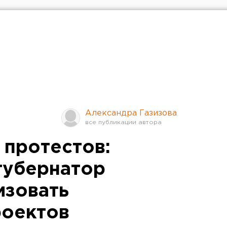
Александра Газизова
 протестов:
губернатор
изовать
роектов