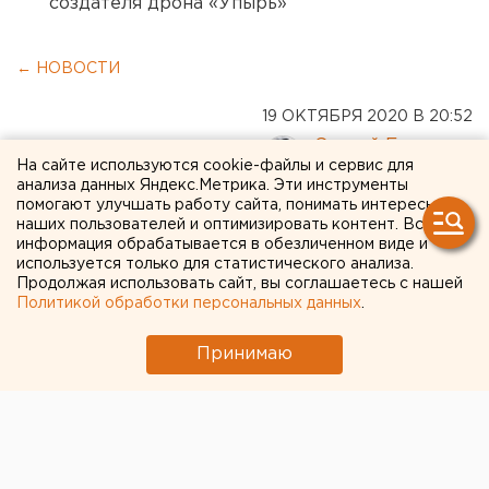
создателя дрона «Упырь»
← НОВОСТИ
19 ОКТЯБРЯ 2020 В 20:52
Сергей Беляев
На сайте используются cookie-файлы и сервис для
анализа данных Яндекс.Метрика. Эти инструменты
помогают улучшать работу сайта, понимать интересы
В Челябинской области
наших пользователей и оптимизировать контент. Вся
подтвердились повторные
информация обрабатывается в обезличенном виде и
используется только для статистического анализа.
случаи заражения
Продолжая использовать сайт, вы соглашаетесь с нашей
Политикой обработки персональных данных
.
коронавирусной
инфекцией
Принимаю