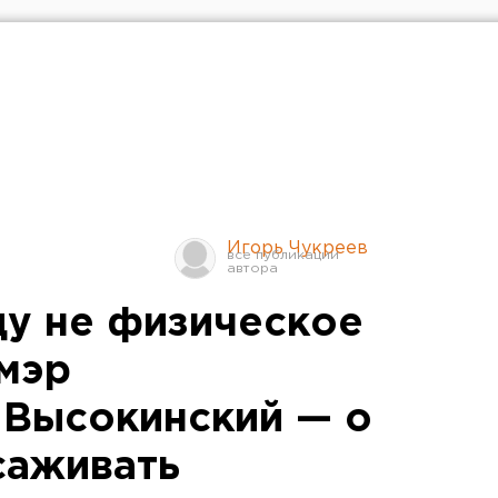
Игорь Чукреев
ду не физическое
 мэр
 Высокинский — о
саживать