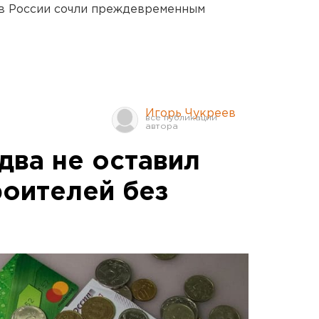
в России сочли преждевременным
Игорь Чукреев
два не оставил
роителей без