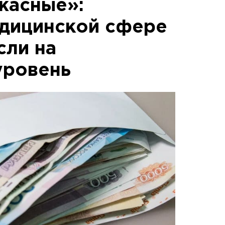
жасные»:
дицинской сфере
сли на
уровень