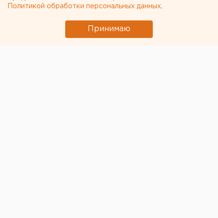
Политикой обработки персональных данных
.
Принимаю
© Алексей Колчин для ЕАН
Прокуратура Свердловской области официально
предложила скорректировать действующий закон
об отзыве губернатора. Соответствующий проект
уже внесен в
Законодательное собрание
.
Текст законопроекта и пояснительная записка к